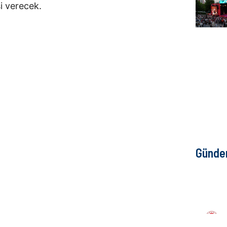
i verecek.
Günd