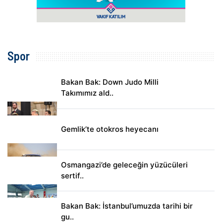
Spor
Bakan Bak: Down Judo Milli
Takımımız ald..
Gemlik’te otokros heyecanı
Osmangazi’de geleceğin yüzücüleri
sertif..
Bakan Bak: İstanbul’umuzda tarihi bir
gu..