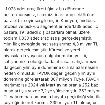
''1.073 adet araç ürettiğimiz bu dönemde
performansımız, ülkemiz ticari araç sektörüne
paralel bir seyir sergilemiştir. Kamyon, midibüs,
otobüs ve pick-up segmentlerinde 1.139 adedi iç
pazara, 191 adedi dış pazarlara olmak üzere
toplam 1.330 adet araç satışı gerçekleşmiştir.
Yılın ilk çeyreğinde net satışlarımız 4,3 milyar TL
olarak gerçekleşmiştir. Küresel ve yerel
piyasalarda yaşanan dalgalanmalar, yurt içi
satışlarımızın olduğu kadar ihracat satışlarımızın
da geçen yılın aynı dönemine oranla azalmasına
neden olmuştur. FAVÖK değeri geçen yılın aynı
dönemine göre artarak 307 milyon TL’ye, FAVÖK
marjımız ise 2024 yılı Mart ayına oranla 252 baz
puan artışla yüzde 7,2’ye yükselmiştir. 252 milyon
TL yatırım harcamasının hayata geçirildiği yılın ilk
çeyreğinde net karımız 239 milyon TL olmuştur.''